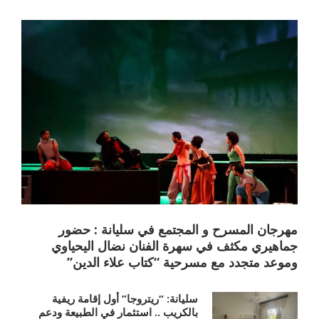
مهرجان المسرح و المجتمع في سليانة : حضور
جماهيري مكثف في سهرة الفنان نضال اليحياوي
وموعد متجدد مع مسرحية “كتاب علاء الدين”
سليانة: “ريتروجا” أول إقامة ريفية
بالكريب .. استثمار في الطبيعة ودعم