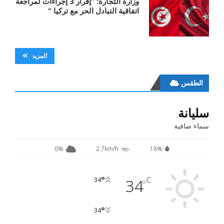
وزارة التجارة: ”إقرار 3 إجراءات لمراجعة
اتفاقية التبادل الحر مع تركيا ”
المزيد
الطقس
سليانة
سماء صافية
0%
2.7km/h
18%
°
C
34
34
°
°
34